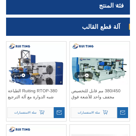
فئة المنتج
آلة قطع القالب
فيديو
فيديو
380/450 مم قابل للتخصيص
Ruiting RTOP-380 الطباعة
مجفف واحد للأشعة فوق
شبه الدوارة مع آلة الترجيع
البنفسجية طباعة فليكسو
التورنتية المقطوعة لأعلى
متقطعة وآلة الجمع بين القطع
ولأسفل
سلة الاستفسارات
سلة الاستفسارات
المتقطعة