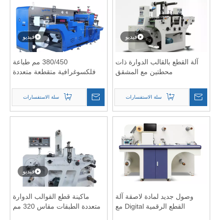
فيديو
فيديو
آلة القطع بالقالب الدوارة ذات
380/450 مم طباعة
محطتين مع المشقق
فلكسوغرافية متقطعة متعددة
الوظائف وآلة تجميع القطع
المتقطعة
سلة الاستفسارات
سلة الاستفسارات
فيديو
وصول جديد لمادة لاصقة آلة
ماكينة قطع القوالب الدوارة
القطع الرقمية Digital مع
متعددة الطبقات مقاس 320 مم
الأغطية التلقائية
مع جهاز القطع - حل إنتاج