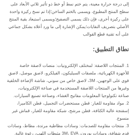
إلى درجة حرارة معينة، يتم ختم نمط أو خط ذو تأثير ثلاثي الأبعاد على
سطح المنتج المطبوع، ويسمى بالختم الساخن؛إذا تم نسخ ركيزة واحدة
على ركيزة أخرى، فإن ذلك يسمى التصفيح؛ويسمى استبعاد بقية المنتج
الأصلي بتصريف النفايات؛يمكن الإشارة إلى ما ورد أعلاه بشكل جماعي
على أنه تقنية قطع القوالب
نطاق التطبيق:
1. المنتجات اللاصقة: لمختلف الإلكترونيات: منصات لاصقة خاصة
للأجهزة الكهربائية، ملصقات السيليكون، الفيلكرو، لاصق موصل، لاصق
قوي على الوجهين، 3M، لاصق خاص من سوني، شاشة الإضاءة الخلفية
وغيرها من المنتجات اللاصقة المستخدمة في صناعة الإلكترونيات،
صناعة تكنولوجيا المعلومات مفاتيح الغشاء، وصناعة تصنيع السيارات.
2. مواد مقاومة للغبار: قطن مستحضرات التجميل، قطن الكاميرا،
إسفنجة عالية الكثافة، قطن مرشح، شبكة مقاومة للغبار، قماش غير
منسوج.
3. منتجات مقاومة للصدمات: وسادات مطاطية مرتدة، مطاط، وسادات
قدم شفافة، وسادات بورون، 3M، EVA مثبطات اللهب، رغوة عالية.