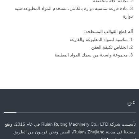
2. تكلفة الآلة منخفضة
3. مادة فارغة مناسبة دوارة بالكامل، تستخدم المواد المطبوعة شبه
دوارة
آلة قطع القوالب المسطحة:
1. مناسبة للمواد المطبوعة والفارغة
2. انخفاض تكلفة العفن
3. مجموعة واسعة من سمك المواد المطبقة
عن
تأسست شركة Ruian Ruiting Machinery Co.، LTD في عام 2015، ويقع
مصنعنا في مدينة Ruian، Zhejiang، الصين.ونحن قريبون من الطريق