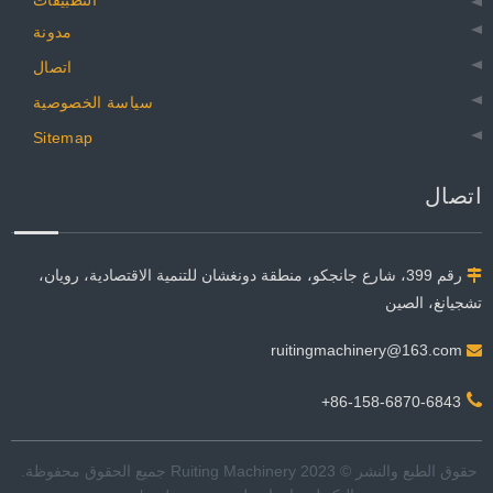
مدونة
اتصال
سياسة الخصوصية
Sitemap
اتصال
رقم 399، شارع جانجكو، منطقة دونغشان للتنمية الاقتصادية، رويان،

تشجيانغ، الصين
ruitingmachinery@163.com


86-158-6870-6843+
حقوق الطبع والنشر © 2023 Ruiting Machinery جميع الحقوق محفوظة. ​​​​​​