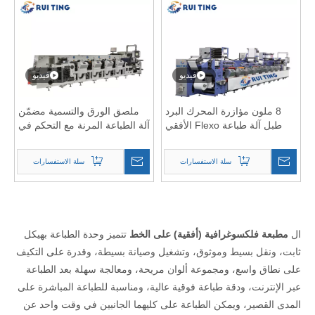
فيديو
فيديو
8 ملون مؤازرة المحرك البرد
ملصق الورق والتسمية مضمّن
طبل آلة طباعة Flexo الأفقي
آلة الطباعة المرنة مع التحكم في
محرك المؤازرة
سلة الاستفسارات
سلة الاستفسارات
ال
مطبعة فلكسوغرافية (أفقية) على الخط
تتميز وحدة الطباعة بهيكل
ثابت، ونقل بسيط وموثوق، وتشغيل وصيانة بسيطة، وقدرة على التكيف
على نطاق واسع، ومجموعة ألوان مريحة، ومعالجة سهلة بعد الطباعة
عبر الإنترنت، ودقة طباعة فوقية عالية، ومناسبة للطباعة المباشرة على
المدى القصير، ويمكن الطباعة على كليهما الجانبين في وقت واحد عن