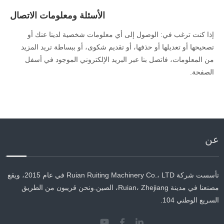
الأسئلة ومعلومات الاتصال
إذا كنت ترغب في: الوصول إلى أي معلومات شخصية لدينا عنك أو
تصحيحها أو تعديلها أو حذفها، أو تقديم شكوى، أو ببساطة تريد المزيد
من المعلومات، فاتصل بنا عبر البريد الإلكتروني الموجود في أسفل
الصفحة.
عن
تأسست شركة Ruian Ruiting Machinery Co.، LTD في عام 2015، ويقع
مصنعنا في مدينة Ruian، Zhejiang، الصين.ونحن قريبون من الطريق
السريع الوطني 104.