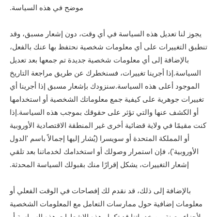
موضح في هذه السياسة.
يجوز لنا تعديل هذه السياسة في أي وقت، دون إشعار مسبق، وقد
تنطبق التغييرات على أي معلومات شخصية نحتفظ بها عنك بالفعل،
بالإضافة إلى أي معلومات شخصية جديدة تم جمعها بعد تعديل
السياسة.إذا أجرينا تغييرات، فسنخطرك عن طريق مراجعة التاريخ
الموجود أعلى هذه السياسة.سنزودك بإشعار مسبق إذا أجرينا أي
تغييرات جوهرية على كيفية جمع معلوماتك الشخصية أو استخدامها
أو الكشف عنها والتي تؤثر على حقوقك بموجب هذه السياسة.إذا
كنت مقيمًا في ولاية قضائية أخرى غير المنطقة الاقتصادية الأوروبية
أو المملكة المتحدة أو سويسرا (يُشار إليها إجمالاً باسم 'الدول
الأوروبية')، فإن استمرار وصولك أو استخدامك لخدماتنا بعد تلقي
إشعار التغييرات، يشكل إقرارًا منك بقبولك السياسة المحدثة.
بالإضافة إلى ذلك، قد نقدم لك إفصاحات في الوقت الفعلي أو
معلومات إضافية حول ممارسات التعامل مع المعلومات الشخصية
لأجزاء معينة من خدماتنا.قد تكمل هذه الإشعارات هذه السياسة أو