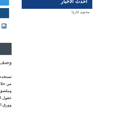
أحدث الأخبار
محتوى فارغ!
وصف ا
تستخدم 
حقول ال
وورق ال