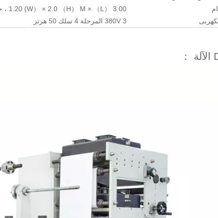
ام
3.00 （L） × 1.20 (W） × 2.0 （H） M ، حوالي 3500 كجم
لكهربى
380V 3 المرحلة 4 سلك 50 هرتز
 ：