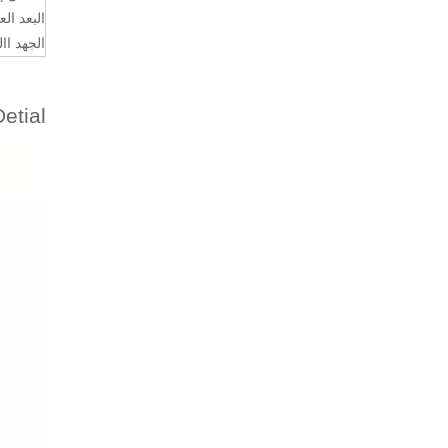
البعد الع
الجهد اا
Detial الآلة