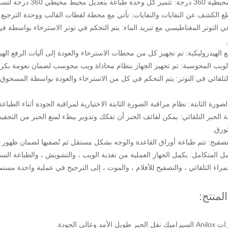
يل محيط محيطي 360 درجة لتسجيل الألوان الدقيق.
 الكشف عن النفايات والنفايات: تأتي مع محطة لقطات القالب ووحدة الترجيع الن
ي التوتر المغناطيسي مع تبريد الماء: يتم التحكم في توتر الاسترخاء بواسطة فر
فع الهيدروليكية: تم تجهيز كل من محطات الاسترخاء والعودة إلى آليات الرفع الهي
لويب المحوسبة: تم تجهيز الجهاز بنظام محاذاة ويب محوسب لضمان نعومة بكرة ا
لتلقائي في التوتر: يتم التحكم في كل من الاسترخاء والعودة بواسطة المسحوق ال
صورة الثابتة: نظام مراقبة الصورة الثابتة الاختيارية لمراقبة الجودة أثناء الطباع
 الحبر التلقائي: يمكن لفائف الحبر أن تفكك وتدوير ببطء لمنع الحبر من التجفيف 
لورق.
تصفيح: تتم طباعة أوراق القاعدة والوجه بشكل مستقل ثم تُصفيها لضمان ظهور 
ل المتكامل: يكمل الجهاز العملية من تغذية الويب ، والتشويش ، والطباعة السط
راء التلقائي ، والتصفيح للأفلام ، والموت ، إلى الترجيح في عملية واحدة مستم
المنتج:
ل الأمد وعالي الجودة.