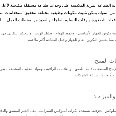
لة الطباعة المرنة المكدسة على وحدات طباعة مستقلة مكدسة لأعلى و
من المواد. يمكن تثبيت مكونات وظيفية مختلفة لتحقيق استخدامات متع
ُفعات الصغيرة وأوقات التسليم العاجلة والعديد من محطات العمل ， الط
 مما يحسن التكوين العام للجهاز وجعل الطباعة أكثر ملاءمة.
ت المنتج:
إنتاج الملصقات ذاتية اللصق ، والعلامات الراقية ، ومواد التغليف المختلفة ، يقوم
 حلًا واحدًا لطباعة الشركات.
 والميزات:
يلوكس الخزفية: تستخدم بكرات أنيلوكس السيراميك لنقل الحبر المتسق والدقة