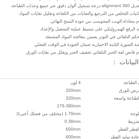
قيق عبر جميع وحدات الطباعة.
انيات التخلص من الترجيع والنفايات من الكفاءة وتقليل نفايات المواد.
م محاذاة الويب المحوسب من جودة المنتج النهائي.
ة الرفع الهيدروليكي على تبسيط عملية التشغيل والإعداد.
حكم التلقائي في التوتر يضمن معالجة المواد المتسقة.
ة الصورة الثابتة الاختيارية ضمان الجودة في الوقت الفعلي.
م قابض لفة الحبر التلقائي تجفيف الحبر ويقلل من نفايات الورق.
لبيانات ：
الطباعة
4 لون
رض للورق
320mm
طباعة واسعة
320mm
179-380mm
وحة
1.70mm (مختلف من فضلك أخبرنا)
شريط
0.38mm
قطر القطر
600mm
دة توليد القطر
600mm