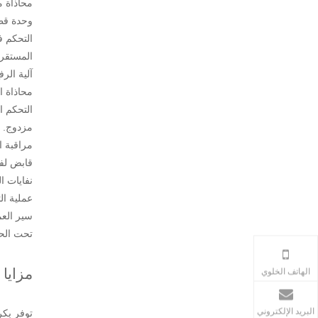
محاذاة محيطية 360 درجة: تتميز كل وحدة طباعة بتعد
وحدة قطع
التحكم ف
المستقر.
آلية الر
محاذاة ا
التحكم ا
مزدوج.
مراقبة ال
قابض لفة
نفايات ا
عملية ال
سير العم
تحت الحم
86-158-6870-6843+
مزايا 
الهاتف الخلوي
البريد الإلكتروني
توفر بكرات Anilox السيراميك نقل الحبر طوي