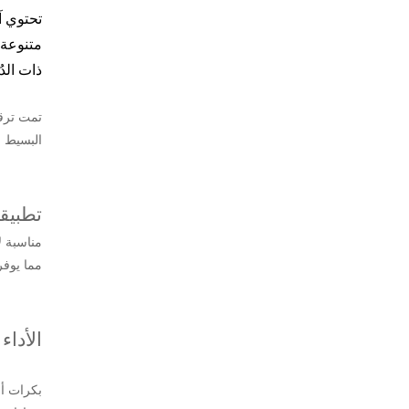
تحتوي آ
متنوعة 
ذات الد
البسيط ،
تطبيقا
مناسبة ل
مما يوفر
الأداء
بكرات أن