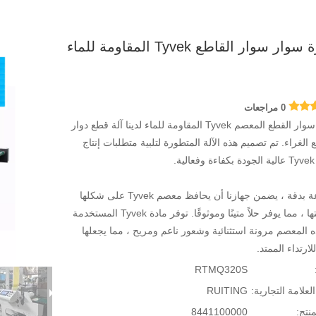
ار سوار القاطع Tyvek المقاومة للماء
0 مراجعات
إدخال سوار القطع المعصم Tyvek المقاومة للماء لدينا آلة قطع دوار
 الغراء. تم تصميم هذه الآلة المتطورة لتلبية متطلبات إنتاج
ة.
مصنوعة بدقة ، يضمن جهازنا أن يحافظ معصم Tyvek على شكلها
وسلامتها ، مما يوفر حلاً متينًا وموثوقًا. توفر مادة Tyvek المستخدمة
 المعصم مرونة استثنائية وشعور ناعم ومريح ، مما يجعلها
للارتداء الممتد.
RTMQ320S
العلامة التجارية:
RUITING
نتج:
8441100000