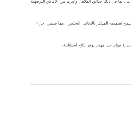
 لمادة Tyvek تجعلها مثالية لمختلف البيئات ، بما في ذلك حدائق الملاهي وغيرها من الأماكن الترفيهية
 يسمح تصميمه المبتكر بالتكامل السلس ، مما يضمن إجراء