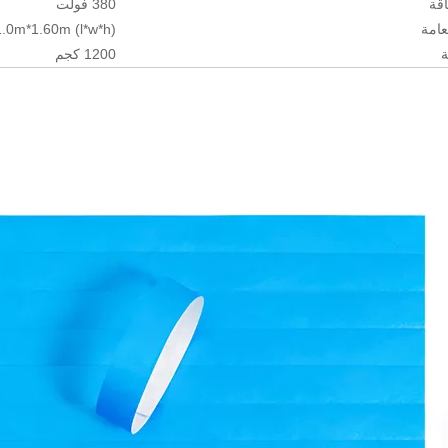
قة
380 فولت
لعامة
.0m*1.60m (l*w*h)
ة
1200 كجم