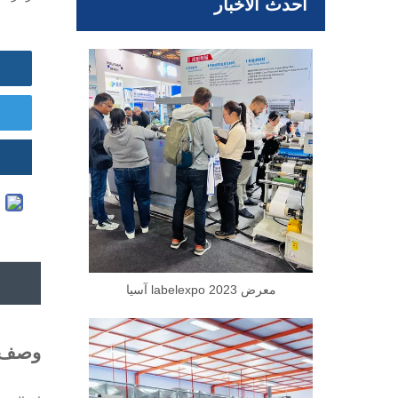
أحدث الأخبار
معرض 2023 labelexpo آسيا
وصف ا