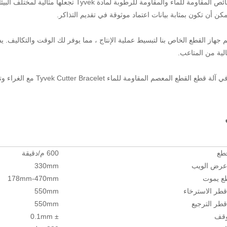
إن الخصائص المقاومة للماء والمقاومة للرطوبة
كن أن تكون بمثابة بيانات اعتماد موثوقة في تقديم التذاكر.
 جهاز القطع الخاص بنا لتبسيط عملية الإنتاج ، مما يوفر لك الوقت والتكاليف.
لية من المتاعب.
قطع المعصم المقاومة للماء Tyvek Cutter Bracelet مع الغراء وتجربة فوائد حل مهني يوفر نتائج استثنائية.
ت
طع
600 م/دقيقة
 عرض الويب
330mm
ع يموت
178mm-470mm
قطر الاسترخاء
550mm
قطر الترجيع
550mm
وقف
± 0.1mm