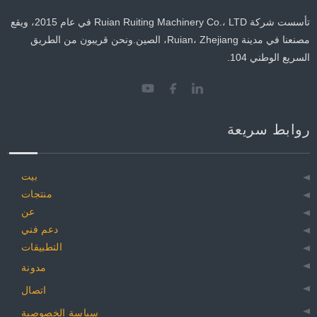
تأسست شركة Ruian Ruiting Machinery Co.، LTD في عام 2015، ويقع
مصنعنا في مدينة Ruian، Zhejiang، الصين.ونحن قريبون من الطريق
السريع الوطني 104.
روابط سريعة
بيت
منتجات
عن
دعم فني
التطبيقات
مدونة
اتصال
سياسة الخصوصية