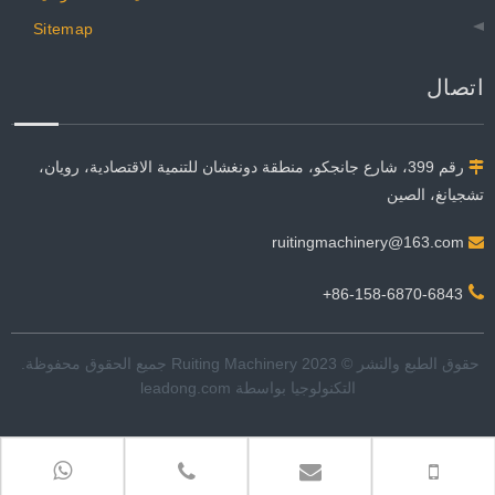
Sitemap
اتصال
رقم 399، شارع جانجكو، منطقة دونغشان للتنمية الاقتصادية، رويان،

تشجيانغ، الصين
ruitingmachinery@163.com


86-158-6870-6843+
حقوق الطبع والنشر © 2023 Ruiting Machinery جميع الحقوق محفوظة. ​​​​​​
التكنولوجيا بواسطة
leadong.com